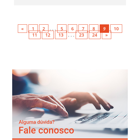
«
1
2
. . .
5
6
7
8
9
10
11
12
13
. . .
23
24
»