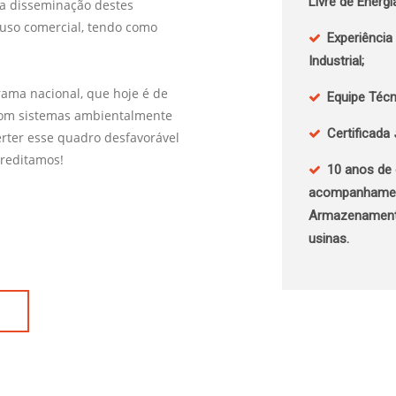
Livre de Energi
ar a disseminação destes
 uso comercial, tendo como
Experiência
Industrial;
ama nacional, que hoje é de
Equipe Técni
 Com sistemas ambientalmente
Certificada
rter esse quadro desfavorável
creditamos!
10 anos de 
acompanhament
Armazenamento
usinas.