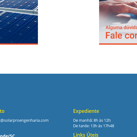
to
Expediente
o@solarproengenharia.com
De manhã: 8h às 12h
De tarde: 13h às 17h48
Links Úteis
ode/SC