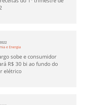
receitas do 1º trimestre de
2
.2022
mia e Energia
argo sobe e consumidor
ará R$ 30 bi ao fundo do
r elétrico