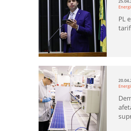
25.04
Energi
PL e
tari
20.04
Energi
Dem
afet
sup