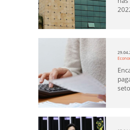
nas 
202
29.04
Econo
Enc
pag
seto