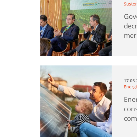
Suste
Gov
dec
mer
17.05
Energi
Ener
cons
com