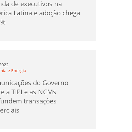
nda de executivos na
rica Latina e adoção chega
9%
.2022
mia e Energia
unicações do Governo
e a TIPI e as NCMs
fundem transações
erciais