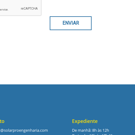
to
Expediente
o@solarproengenharia.com
De manhã: 8h às 12h