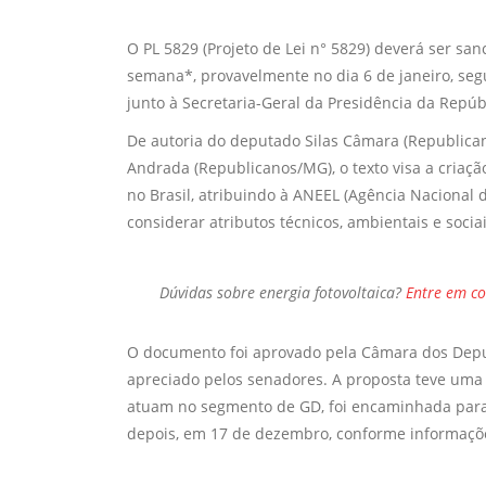
O PL 5829 (Projeto de Lei n° 5829) deverá ser san
semana*, provavelmente no dia 6 de janeiro, se
junto à Secretaria-Geral da Presidência da Repúb
De autoria do deputado Silas Câmara (Republican
Andrada (Republicanos/MG), o texto visa a criaçã
no Brasil, atribuindo à ANEEL (Agência Nacional 
considerar atributos técnicos, ambientais e soci
Dúvidas sobre
energia fotovoltaica?
Entre em c
O documento foi aprovado pela Câmara dos Deput
apreciado pelos senadores. A proposta teve uma 
atuam no segmento de GD, foi encaminhada para 
depois, em 17 de dezembro, conforme informaçõe