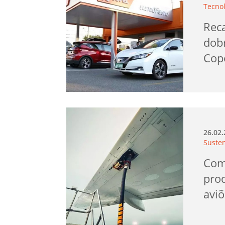
Tecno
Reca
dob
Cop
26.02
Suste
Com
pro
aviõ