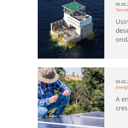
05.02
Tecno
Usin
des
ond
03.02
Energi
A en
cres