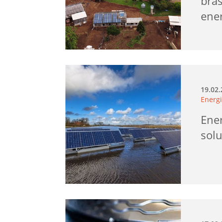
bras
ener
19.02
Energi
Ene
solu