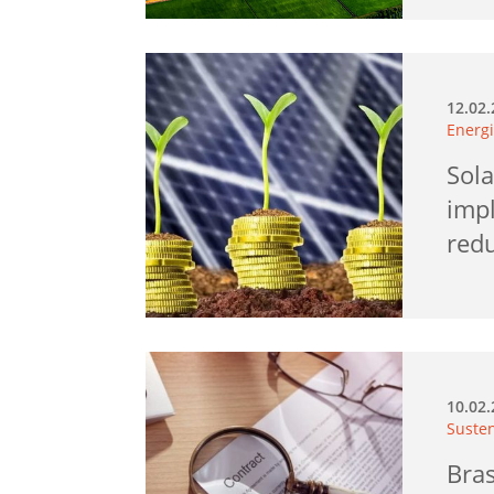
12.02
Energi
Sola
imp
red
10.02
Suste
Bras