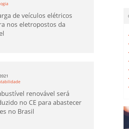
logia
rga de veículos elétricos
ra nos eletropostos da
el
.2021
ntabilidade
bustível renovável será
duzido no CE para abastecer
es no Brasil