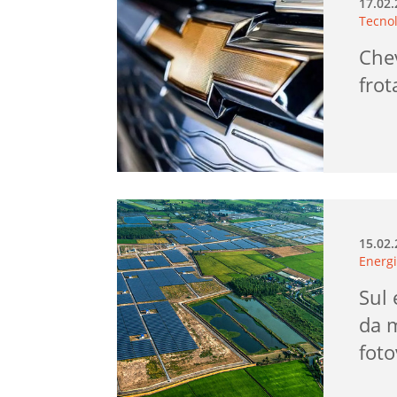
17.02
Tecno
Che
frot
15.02
Energi
Sul
da 
foto