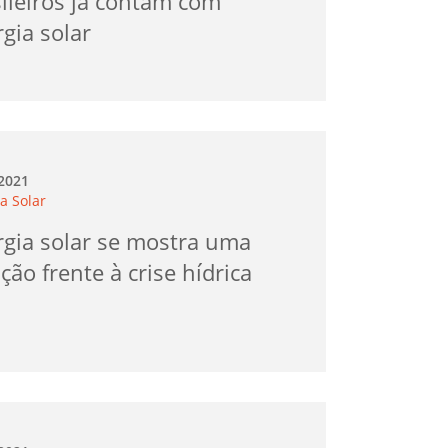
ileiros já contam com
gia solar
.2021
a Solar
rgia solar se mostra uma
ção frente à crise hídrica