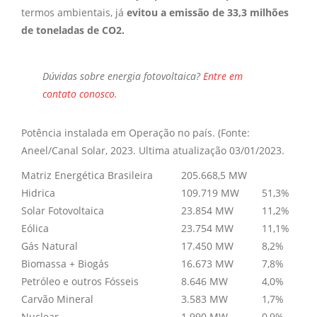
termos ambientais, já
evitou a emissão de 33,3 milhões
de toneladas de CO2.
Dúvidas sobre
energia fotovoltaica?
Entre em
contato conosco
.
Potência instalada em Operação no país. (Fonte:
Aneel/Canal Solar, 2023. Ultima atualização 03/01/2023.
Matriz Energética Brasileira
205.668,5 MW
Hidrica
109.719 MW
51,3%
Solar Fotovoltaica
23.854 MW
11,2%
Eólica
23.754 MW
11,1%
Gás Natural
17.450 MW
8,2%
Biomassa + Biogás
16.673 MW
7,8%
Petróleo e outros Fósseis
8.646 MW
4,0%
Carvão Mineral
3.583 MW
1,7%
Nuclear
1.990 MW
0,9%