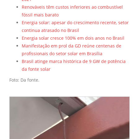
Renováveis têm custos inferiores ao combustível
fóssil mais barato
Energia solar: apesar do crescimento recente, setor
continua atrasado no Brasil
Energia solar cresce 100% em dois anos no Brasil
Manifestação em prol da GD reúne centenas de
profissionais do setor solar em Brasília
Brasil atinge marca histórica de 9 GW de potência
da fonte solar
Foto: Da fonte.