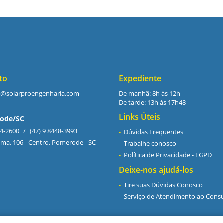
to
Expediente
o@solarproengenharia.com
De manhã: 8h às 12h
De tarde: 13h às 17h48
Links Úteis
ode/SC
94-2600
/
(47) 9 8448-3993
Dúvidas Frequentes
iúma, 106 - Centro, Pomerode - SC
Trabalhe conosco
Política de Privacidade - LGPD
Deixe-nos ajudá-los
Tire suas Dúvidas Conosco
Serviço de Atendimento ao Cons