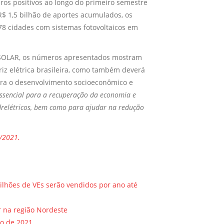
os positivos ao longo do primeiro semestre
$ 1,5 bilhão de aportes acumulados, os
78 cidades com sistemas fotovoltaicos em
ABSOLAR, os números apresentados mostram
iz elétrica brasileira, como também deverá
ara o desenvolvimento socioeconômico e
 essencial para a recuperação da economia e
idrelétricos, bem como para ajudar na redução
7/2021.
lhões de VEs serão vendidos por ano até
r na região Nordeste
o de 2021