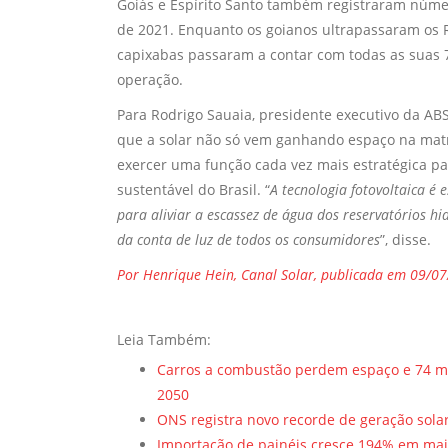
Goiás e Espírito Santo também registraram númer
de 2021. Enquanto os goianos ultrapassaram os R
capixabas passaram a contar com todas as suas 
operação.
Para Rodrigo Sauaia, presidente executivo da 
que a solar não só vem ganhando espaço na matr
exercer uma função cada vez mais estratégica p
sustentável do Brasil. “
A tecnologia fotovoltaica é
para aliviar a escassez de água dos reservatórios h
da conta de luz de todos os consumidores
”, disse.
Por Henrique Hein, Canal Solar, publicada em 09/0
Leia Também:
Carros a combustão perdem espaço e 74 mi
2050
ONS registra novo recorde de geração sola
Importação de painéis cresce 194% em mai