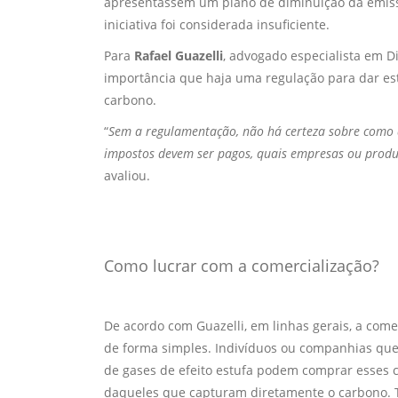
apresentassem um plano de diminuição da emissã
iniciativa foi considerada insuficiente.
Para
Rafael Guazelli
, advogado especialista em D
importância que haja uma regulação para dar es
carbono.
“
Sem a regulamentação, não há certeza sobre como d
impostos devem ser pagos, quais empresas ou produt
avaliou.
Como lucrar com a comercialização?
De acordo com Guazelli, em linhas gerais, a come
de forma simples. Indivíduos ou companhias qu
de gases de efeito estufa podem comprar esses 
daqueles que capturam diretamente o carbono. T