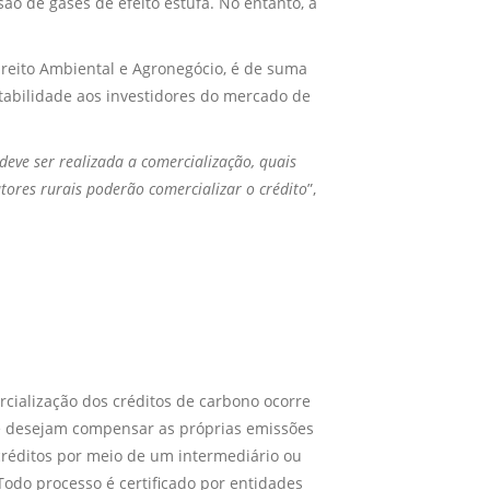
o de gases de efeito estufa. No entanto, a
ireito Ambiental e Agronegócio, é de suma
tabilidade aos investidores do mercado de
eve ser realizada a comercialização, quais
ores rurais poderão comercializar o crédito
”,
rcialização dos créditos de carbono ocorre
e desejam compensar as próprias emissões
créditos por meio de um intermediário ou
odo processo é certificado por entidades