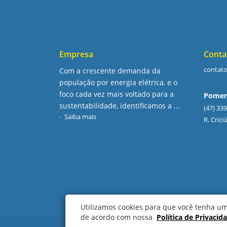
Empresa
Conta
contat
Com a crescente demanda da
população por energia elétrica, e o
foco cada vez mais voltado para a
Pomer
sustentabilidade, identificamos a ...
(47) 33
Saiba mais
R. Cric
Utilizamos cookies para que você tenha u
de acordo com nossa
Política de Privacid