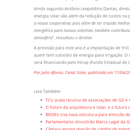
Ainda segundo Antônio Leopoldino Dantas, diretor
energia solar vão além da redução de custos na 
a nossa cooperativa, pois além de ter trazido melhor
energética para nossos sistemas, também contribui
atmosfera
”, ressaltou o diretor.
A previsão para este ano é a implantação de 9
quem tem subsídio de energia para irrigação. O 
será financiando pelo Fecop (Fundo Estadual de 
Por Julio Afonso, Canal Solar, publicada em 17/04/2
Leia Também:
TCU acata recurso de associações de GD e
O futuro da arquitetura é solar, e o futuro 
BNDES cria nova estrutura para emissão de 
Parlamentares discutirão Marco Legal da 
Câmara aprova doação de crédito de energi