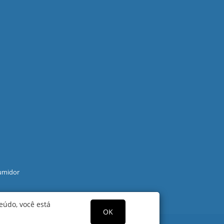
umidor
eúdo, você está
OK