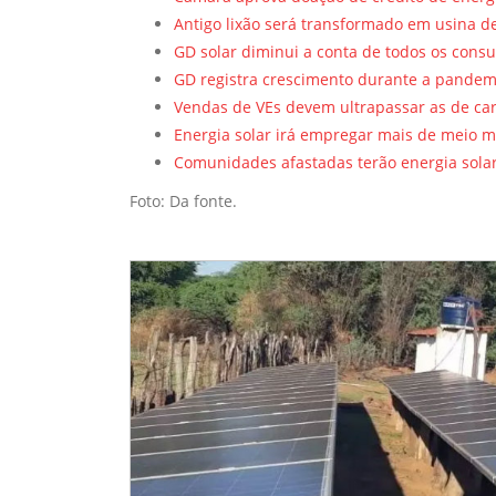
Antigo lixão será transformado em usina de
GD solar diminui a conta de todos os cons
GD registra crescimento durante a pandem
Vendas de VEs devem ultrapassar as de ca
Energia solar irá empregar mais de meio m
Comunidades afastadas terão energia sola
Foto: Da fonte.