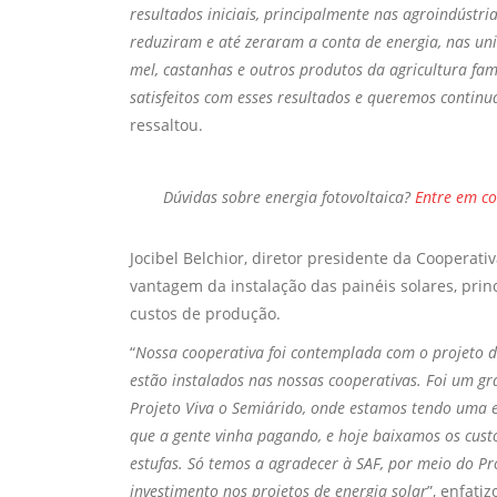
resultados iniciais, principalmente nas agroindústri
reduziram e até zeraram a conta de energia, nas u
mel, castanhas e outros produtos da agricultura fam
satisfeitos com esses resultados e queremos continu
ressaltou.
Dúvidas sobre
energia fotovoltaica?
Entre em c
Jocibel Belchior, diretor presidente da Cooperati
vantagem da instalação das painéis solares, pri
custos de produção.
“
Nossa cooperativa foi contemplada com o projeto de
estão instalados nas nossas cooperativas. Foi um g
Projeto Viva o Semiárido, onde estamos tendo uma 
que a gente vinha pagando, e hoje baixamos os cust
estufas. Só temos a agradecer à SAF, por meio do Pro
investimento nos projetos de energia solar
”, enfatiz