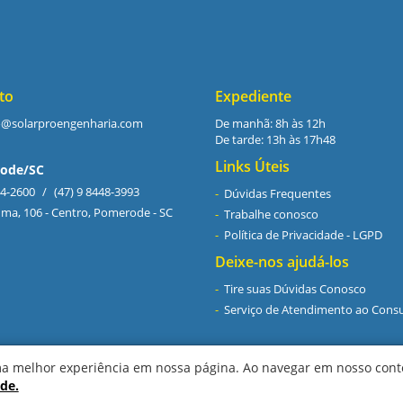
to
Expediente
o@solarproengenharia.com
De manhã: 8h às 12h
De tarde: 13h às 17h48
Links Úteis
ode/SC
94-2600
/
(47) 9 8448-3993
Dúvidas Frequentes
iúma, 106 - Centro, Pomerode - SC
Trabalhe conosco
Política de Privacidade - LGPD
Deixe-nos ajudá-los
Tire suas Dúvidas Conosco
Serviço de Atendimento ao Cons
ma melhor experiência em nossa página. Ao navegar em nosso cont
ade.