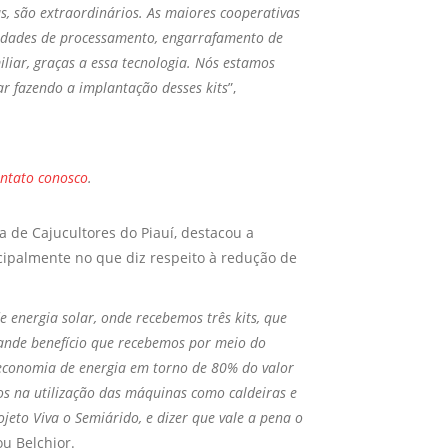
as, são extraordinários. As maiores cooperativas
nidades de processamento, engarrafamento de
iliar, graças a essa tecnologia. Nós estamos
ar fazendo a implantação desses kits
”,
ontato conosco
.
va de Cajucultores do Piauí, destacou a
ncipalmente no que diz respeito à redução de
 energia solar, onde recebemos três kits, que
rande benefício que recebemos por meio do
economia de energia em torno de 80% do valor
os na utilização das máquinas como caldeiras e
jeto Viva o Semiárido, e dizer que vale a pena o
ou Belchior.