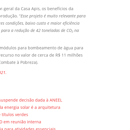
-geral da Casa Apis, os benefícios da
produção. “
Esse projeto é muito relevante para
es condições, baixo custo e maior eficiência
u para a redução de 42 toneladas de CO₂ na
10 módulos para bombeamento de água para
recurso no valor de cerca de R$ 11 milhões
Combate à Pobreza).
021.
 suspende decisão dada à ANEEL
da energia solar é a arquitetura
títulos verdes
GD em reunião interna
a para atividades essenciais