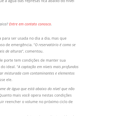
e a água das represas fica abaixo do nível
aica?
Entre em contato conosco
.
a para ser usada no dia a dia, mas que
so de emergência. “
O reservatório é como se
eis de alturas
”, comentou.
e porte tem condições de manter sua
do ideal. “
A captação em níveis mais profundos
star misturada com contaminantes e elementos
isse ele.
olume de água que está abaixo do nível que não
“Quanto mais você opera nestas condições
uir reencher o volume no próximo ciclo de