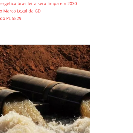
ergética brasileira será limpa em 2030
lo Marco Legal da GD
 do PL 5829