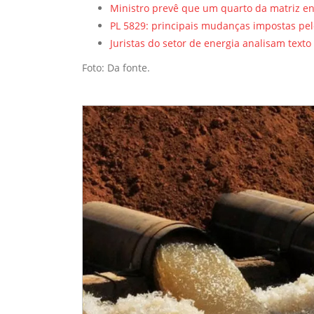
Ministro prevê que um quarto da matriz en
PL 5829: principais mudanças impostas pe
Juristas do setor de energia analisam texto
Foto: Da fonte.