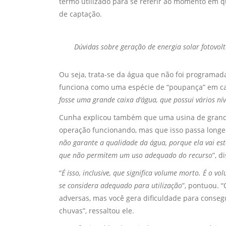
termo utilizado para se referir ao momento em qu
de captação.
Dúvidas sobre
geração de energia solar fotovolt
Ou seja, trata-se da água que não foi programad
funciona como uma espécie de “poupança” em ca
fosse uma grande caixa d’água, que possui vários nív
Cunha explicou também que uma usina de grand
operação funcionando, mas que isso passa longe 
não garante a qualidade da água, porque ela vai e
que não permitem um uso adequado do recurso
”, d
“
É isso, inclusive, que significa volume morto. É o v
se considera adequado para utilização
”, pontuou. 
adversas, mas você gera dificuldade para conseg
chuvas”, ressaltou ele.