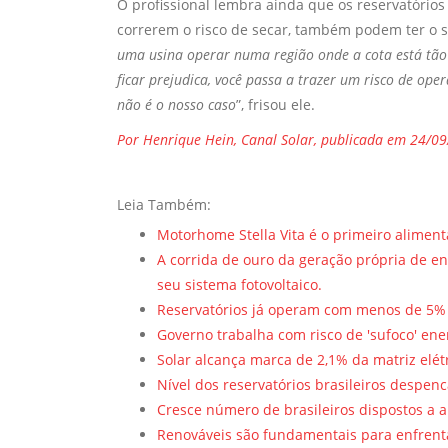
O profissional lembra ainda que os reservatório
correrem o risco de secar, também podem ter o s
uma usina operar numa região onde a cota está tão
ficar prejudica, você passa a trazer um risco de op
não é o nosso caso
”, frisou ele.
Por Henrique Hein, Canal Solar, publicada em 24/0
Leia Também:
Motorhome Stella Vita é o primeiro aliment
A corrida de ouro da geração própria de e
seu sistema fotovoltaico.
Reservatórios já operam com menos de 5%
Governo trabalha com risco de 'sufoco' e
Solar alcança marca de 2,1% da matriz elétr
Nível dos reservatórios brasileiros despen
Cresce número de brasileiros dispostos a 
Renováveis são fundamentais para enfrenta